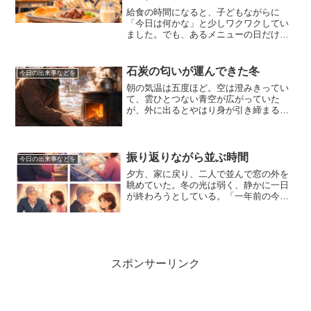
給食の時間になると、子どもながらに
「今日は何かな」と少しワクワクしてい
ました。でも、あるメニューの日だけは
違います。トレーの上に乗ったその料理
を見た瞬間、胸の奥がスーッと重くなる
んです。それは、レバー料理。独特のに
石炭の匂いが運んできた冬
今日の出来事などを
おい。見た目の色。口の中に...
朝の気温は五度ほど。空は澄みきってい
て、雲ひとつない青空が広がっていた
が、外に出るとやはり身が引き締まるよ
うな寒さだった。吐く息が白く、足元の
土も夜の冷えをまだ手放していない。そ
んな朝の空気の中で、子供時代家の中で
は薪ストーブから石炭を使っ...
振り返りながら並ぶ時間
今日の出来事などを
夕方、家に戻り、二人で並んで窓の外を
眺めていた。冬の光は弱く、静かに一日
が終わろうとしている。「一年前の今日
はさ…」私が口を開くと、妻はすぐに察
したように、「病室だったね」と答え
た。「正直、あの頃は先のことを考える
余裕もなかった」そう言うと...
スポンサーリンク