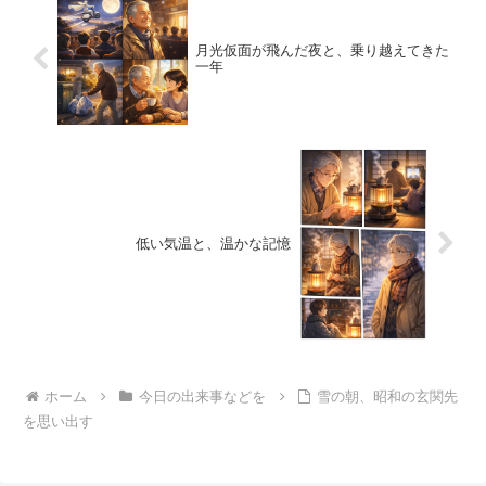
月光仮面が飛んだ夜と、乗り越えてきた
一年
低い気温と、温かな記憶
ホーム
今日の出来事などを
雪の朝、昭和の玄関先
を思い出す