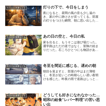
灯りの下で、今日をしまう
今日の出来事などを
夜になると、昼間の風の音も少し遠の
き、家の中に静けさが戻ってくる。部屋
の灯りをつけた瞬間、朝に思い出した裸
電球の記憶が、再び心に浮かんだ。今の
灯りは、あの頃よりもずっと明るく、便
利になっている。それでも、光に対する
安心感は、昔も今も変わらな...
あの日の空と、今日の私
今日の出来事などを
家を出ると、もうそこは遊び場だった。
通学路はただの道ではなく、冒険の始ま
りだった。石ころひとつにも物語があ
り、空き地の草むらには秘密基地の候補
地が眠っていた。学校へ向かう途中で、
必ず誰かと合流する。「おはよう！」と
声をかけると、ランドセルが...
冬至を間近に感じる、遅めの朝
今日の出来事などを
朝目を覚ますと、部屋の中はまだ薄暗
く、冬至が近いこの時期らしい遅い夜明
けを感じた。昨夜の雨で道路はしっとり
と濡れ、外気には冬特有の湿り気を含ん
だ冷たさが残っている。とはいえ、身を
切るような寒さではなく、布団の中から
出ることにそれほど抵抗はな...
どうしても好きになれなかった…
今日の出来事などを
昭和の給食“レバー料理”の苦い思
い出