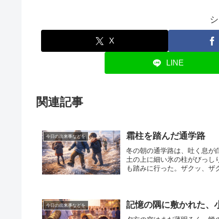
シ
X
LINE
関連記事
霜柱を踏んだ通学路
今日の出来事などを
冬の朝の通学路は、吐く息が
土の上に細い氷の柱がびっし
も踏みに行った。ザクッ、ザク
記憶の隅に敷かれた、
今日の出来事などを