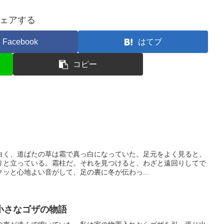
ェアする
Facebook
はてブ
コピー
白く、道ばたの草は霜で真っ白になっていた。足元をよく見ると、
りと立っている。霜柱だ。それを見つけると、わざと遠回りしてで
ッと心地よい音がして、足の裏に冬が伝わっ...
小さなゴザの物語