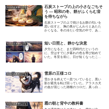
かる。若い頃なら無理にでも起き出して
いただろうが、今はその「無理」が心と
石炭ストーブの上の小さなごちそ
今日の出来事などを
身体を少しずつ削っていた...
う ― 昭和の冬、餅がふくらむ音
を待ちながら
石炭ストーブの上で焼けるお餅の匂いを
思い出すと、胸の奥がじんわりとあたた
かくなる。冬の冷たい空気の中で、あの
香ばしい匂いはまるで小さな幸せの合図
だった。ぱちぱちと石炭がはぜる音、じ
りじりと焼ける餅の膨らみ。あの時間
短い日照と、静かな決意
今日の出来事などを
は、ただ待つだけなのに、ど...
夕方になると、まだ四時代だというの
に、空はすでに夕暮れの色を帯び始めて
いた。冬至を前に、日が短くなったこと
をはっきりと実感する。庭に出てみる
と、整えられた地面が薄暗い光の中で落
ち着いた表情を見せている。風は冷たい
が、どこか澄んでいて、冬らし...
雪原の王様コロ
今日の出来事などを
雪かきを終えて一息ついていると、黒い
影が庭先を転げ回っていた。アラスカ犬
の血が混じった雑種のコロだ。真っ白な
雪の上に、ぽつんと墨を落としたような
黒い体。冷たいはずの雪の上に腹ばいに
なり、気持ちよさそうに目を細めてい
る。私が「寒くないのか」と...
霜の朝と背中の教科書
今日の出来事などを