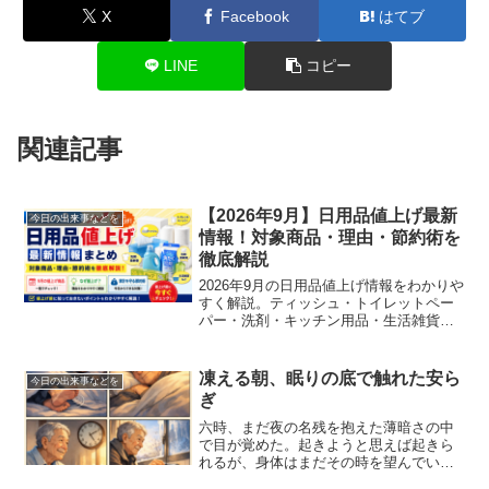
X
Facebook
はてブ
LINE
コピー
関連記事
【2026年9月】日用品値上げ最新
今日の出来事などを
情報！対象商品・理由・節約術を
徹底解説
2026年9月の日用品値上げ情報をわかりや
すく解説。ティッシュ・トイレットペー
パー・洗剤・キッチン用品・生活雑貨な
どの価格改定情報や値上げの理由、値上
げ前にやるべきこと、家計を守る節約術
まで詳しく紹介します。
凍える朝、眠りの底で触れた安ら
今日の出来事などを
ぎ
六時、まだ夜の名残を抱えた薄暗さの中
で目が覚めた。起きようと思えば起きら
れるが、身体はまだその時を望んでいな
い。そんな感覚が、今の自分にはよく分