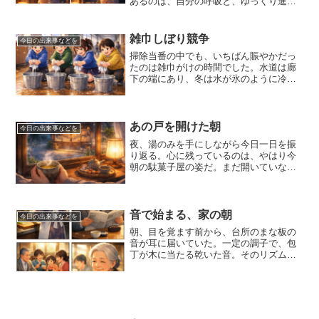
あるのは、自分の呼吸と、ゆっくり進む
時間だけだ。年の瀬の夜は、いつもより
も音が少なく感じられる。その分、心の
声がはっきりと聞こえてくる。今年は、
雑巾しぼり競争
今日の出来事などを
思うように動けない時間が...
掃除当番の中でも、いちばん賑やかだっ
たのは雑巾がけの時間でした。水道は廊
下の端にあり、冬は水が氷のように冷た
く、指先がすぐ真っ赤になりました。そ
れでも私たちは、その冷たささえ遊びに
していました。「誰がいちばん強くしぼ
れるか競争だ！」と始まっ...
あの戸を開けた朝
今日の出来事などを
夜、湯のみを手にしながら今日一日を振
り返る。心に残っているのは、やはり今
朝の駄菓子屋の姿だ。まだ開いていない
ガラス戸。人の気配のない静かな店先。
それなのに、私の心の中では、何度もあ
の戸を開けていた。小さな手で引き戸を
つかみ、ガラガラと音を立...
音で始まる、家の朝
今日の出来事などを
朝、目を覚ます前から、台所のまな板の
音が耳に届いていた。一定の調子で、包
丁が木に当たる乾いた音。そのリズム
は、昭和四十年代の我が家にとって、目
覚まし時計の代わりのようなものだっ
た。布団の中で目を閉じたまま、その音
を聞いていると、「今日も変わ...