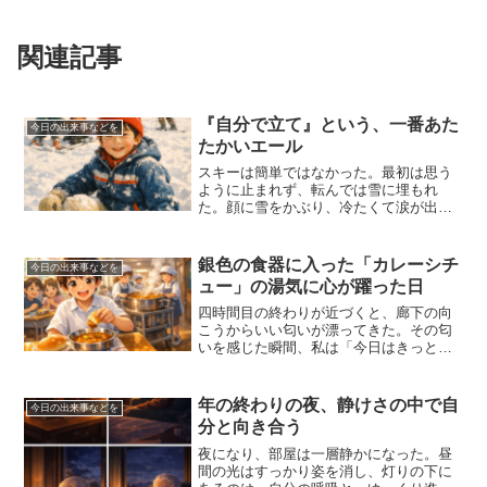
関連記事
『自分で立て』という、一番あた
今日の出来事などを
たかいエール
スキーは簡単ではなかった。最初は思う
ように止まれず、転んでは雪に埋もれ
た。顔に雪をかぶり、冷たくて涙が出そ
うになったこともある。けれど、不思議
と泣かなかった。なぜなら、周りもみん
な転んでいたからだ。「大丈夫か？」と
銀色の食器に入った「カレーシチ
今日の出来事などを
声をかけ合い、手を引き合っ...
ュー」の湯気に心が躍った日
四時間目の終わりが近づくと、廊下の向
こうからいい匂いが漂ってきた。その匂
いを感じた瞬間、私は「今日はきっとカ
レーだ」と胸が弾んだ。教室の窓から差
し込む光の中で、給食当番がワゴンを押
してくる。大きな鍋から立ち上る湯気を
年の終わりの夜、静けさの中で自
今日の出来事などを
見ただけで、子どもだった...
分と向き合う
夜になり、部屋は一層静かになった。昼
間の光はすっかり姿を消し、灯りの下に