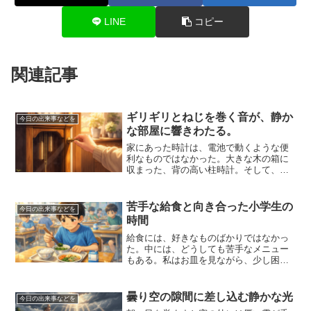
LINE
コピー
関連記事
ギリギリとねじを巻く音が、静か
今日の出来事などを
な部屋に響きわたる。
家にあった時計は、電池で動くような便
利なものではなかった。大きな木の箱に
収まった、背の高い柱時計。そして、そ
の時計を動かすためには、定期的に「ね
じ」を回さなければならなかった。あの
重たい金属のねじを、ゆっくり、ゆっく
苦手な給食と向き合った小学生の
今日の出来事などを
り回す。ギリギリギリギリ...
時間
給食には、好きなものばかりではなかっ
た。中には、どうしても苦手なメニュー
もある。私はお皿を見ながら、少し困っ
た顔をしていた。昭和の学校では、給食
はできるだけ残さず食べるように教えら
れていた。作ってくれた人への感謝。食
曇り空の隙間に差し込む静かな光
今日の出来事などを
べ物を大切にする気持ち。...