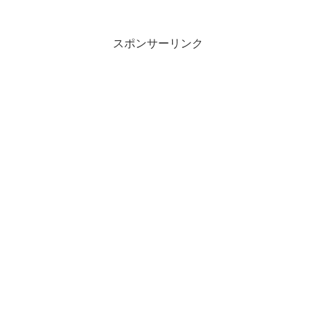
余白があるように感じる。窓から差し込
む光を感じながら、机に向...
スポンサーリンク