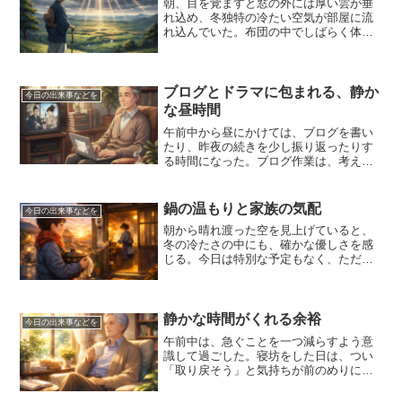
朝、目を覚ますと窓の外には厚い雲が垂
れ込め、冬独特の冷たい空気が部屋に流
れ込んでいた。布団の中でしばらく体を
丸めながら、今日の一日をどう過ごすか
をゆっくりと考える。外はまだ暗く、北
風の音がわずかに聞こえて、寝ぼけ眼に
は冬の厳しさを感じさせる...
ブログとドラマに包まれる、静か
今日の出来事などを
な昼時間
午前中から昼にかけては、ブログを書い
たり、昨夜の続きを少し振り返ったりす
る時間になった。ブログ作業は、考えを
まとめる作業でもあり、自分のペースを
取り戻す大切な時間だ。書いていると、
自然と集中できて、余計なことを考えず
鍋の温もりと家族の気配
今日の出来事などを
に済む。昨夜はブログを書...
朝から晴れ渡った空を見上げていると、
冬の冷たさの中にも、確かな優しさを感
じる。今日は特別な予定もなく、ただ時
間が静かに流れていく土曜日だ。こうい
う日は、心が自然と内側へと向かい、昔
の情景を一つひとつ辿りたくなる。豆腐
屋のラッパの音を合図に、...
静かな時間がくれる余裕
今日の出来事などを
午前中は、急ぐことを一つ減らすよう意
識して過ごした。寝坊をした日は、つい
「取り戻そう」と気持ちが前のめりにな
りがちだが、今日はそれをしないと決め
た。天気が良いせいか、心の中にも少し