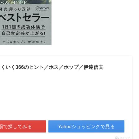
くいく366のヒント／ホス／ホップ／伊達信夫
場で探してみる
Yahooショッピングで見る
ポチップ