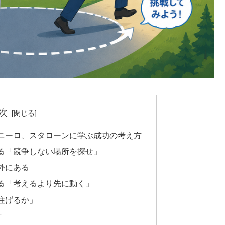
次
ニーロ、スタローンに学ぶ成功の考え方
る「競争しない場所を探せ」
外にある
る「考えるより先に動く」
注げるか」
方