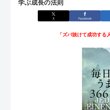
学ぶ成長の法則
X
Facebook
「ズバ抜けて成功する