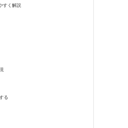
やすく解説
現
する