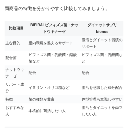
両商品の特徴を分かりやすく比較してみましょう。
BIFIRALビフィズス菌・ナッ
ダイエットサプリ
比較項目
トウキナーゼ
bionus
腸活とダイエット習慣の
主な目的
腸内環境を整えるサポート
サポート
ビフィズス菌・乳酸菌・酪酸
ビフィズス菌・乳酸菌な
配合菌
菌など
ど
ナットウキ
配合
配合
ナーゼ
サポート成
イヌリン・オリゴ糖など
腸活を意識した成分配合
分
特徴
菌の種類が豊富
体型管理も意識しやすい
おすすめな
腸活とダイエットを両立
本格的に菌活したい人
人
したい人