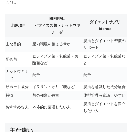
ょう。
BIFIRAL
ダイエットサプリ
比較項目
ビフィズス菌・ナットウキ
bionus
ナーゼ
腸活とダイエット習慣の
主な目的
腸内環境を整えるサポート
サポート
ビフィズス菌・乳酸菌・酪
ビフィズス菌・乳酸菌な
配合菌
酸菌など
ど
ナットウキナ
配合
配合
ーゼ
サポート成分
イヌリン・オリゴ糖など
腸活を意識した成分配合
特徴
菌の種類が豊富
体型管理も意識しやすい
腸活とダイエットを両立
おすすめな人
本格的に菌活したい人
したい人
主な違い