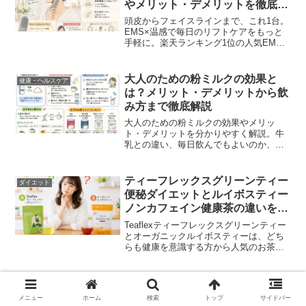
やメリット・デメリットを徹底解
トをまとめました。
説
頭皮からフェイスラインまで、これ1台。
EMS×温感で毎日のリフトケアをもっと
手軽に。楽天ランキング1位の人気EMS
ブラシ。自宅で本格リフトケアを始めま
せんか？独自のEMS周波で筋肉を刺激！
頭皮・表情筋・ボディと全身に使える、
大人のための粉ミルクの効果と
健康・ヘルスケア
ハリ美容電気ブラ...
は？メリット・デメリットから飲
み方まで徹底解説
大人のための粉ミルクの効果やメリッ
ト・デメリットを分かりやすく解説。牛
乳との違い、毎日飲んでもよいのか、ダ
イエット中の活用法、効果的な飲み方、
おすすめ商品の選び方、注意点まで詳し
く紹介します。初めて購入を検討してい
ティーフレックスグリーンティー
ダイエット
る方にも役立つ完全ガイドです。
便秘ダイエットとルイボスティー
ノンカフェイン健康茶の違いを徹
底比較！
Teaflexティーフレックスグリーンティー
とオーガニックルイボスティーは、どち
らも健康を意識する方から人気のお茶で
すが、特徴や向いている人には大きな違
いがあります。便秘対策やダイエットサ
ポートを重視するならティーフレックス
リカバリーウェアの効果はいつま
健康・ヘルスケア
グリーンティー、...
で続く？本当に疲労回復できるの
メニュー
ホーム
検索
トップ
サイドバー