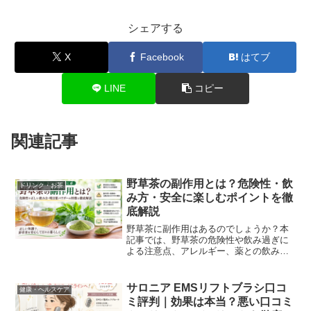
シェアする
X
Facebook
はてブ
LINE
コピー
関連記事
野草茶の副作用とは？危険性・飲
ドリンク・お茶
み方・安全に楽しむポイントを徹
底解説
野草茶に副作用はあるのでしょうか？本
記事では、野草茶の危険性や飲み過ぎに
よる注意点、アレルギー、薬との飲み合
わせ、毎日飲んでも大丈夫なのかを分か
りやすく解説します。さらに、明日葉純
度100％パウダーの特徴や飲み方、商品選
サロニア EMSリフトブラシ口コ
健康・ヘルスケア
びのポイントも紹介。公的機関の情報を
ミ評判｜効果は本当？悪い口コミ
参考に、安全に取り入れるためのポイン