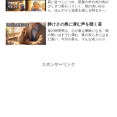
昼に近づくにつれ、部屋の中の光の色が
少しずつ変わっていく。朝の淡い白か
ら、ほんのりと温度を感じる明るさへ。
その変化を眺めながら、時間が確かに流
れていることを、静かに受け止めてい
た。身体は変わらず、外へは出られな
静けさの奥に潜む声を聴く昼
今日の出来事などを
い。それでも、心は少しずつ別の...
昼の時間帯は、心が最も曖昧になる。朝
の勢いはすでに薄れ、夜の安らぎにはま
だ遠い。今日の昼も、そんな宙ぶらりん
な感覚の中で迎えた。身体は動いている
のに、心はどこか遅れてついてきていな
いような、不思議な感覚があった。作業
を進めながら、ふと「この...
スポンサーリンク