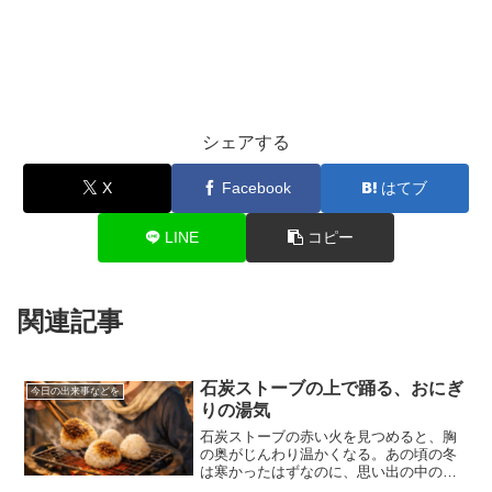
シェアする
X
Facebook
はてブ
LINE
コピー
関連記事
石炭ストーブの上で踊る、おにぎ
今日の出来事などを
りの湯気
石炭ストーブの赤い火を見つめると、胸
の奥がじんわり温かくなる。あの頃の冬
は寒かったはずなのに、思い出の中の私
は不思議と寒さを感じていない。代わり