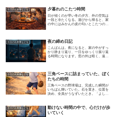
に、母の手の温もりと、おにぎりの湯気
が心を包んでいる。長男として「しっか
夕暮れのこたつ時間
今日の出来事などを
りしなきゃ」と思いながら...
日が傾くのが早い冬の夕方、外の空気は
一段と冷たくなる。遊びから帰ると、家
の中にはみかんの皮の匂いとこたつのぬ
くもりが待っていた。昭和のこたつは木
枠が重く、布団も分厚かった。電源を入
れると、赤いヒーターの光がぼんやりと
灯る。足を入れた瞬間、冷...
夜の締め日記
今日の出来事などを
こんばんは。夜になると、家の中がすっ
かり静まり返り、一日をゆっくり振り返
る時間になります。窓の外は暗く、遠く
の家の灯りがぽつりぽつりと並んでい
て、その光を眺めていると、どこか懐か
しいような、安心できるような気持ちに
なります。入院していた20...
三角ベースに詰まっていた、ぼく
今日の出来事などを
たちの時間
三角ベースの野球場は、完成した瞬間が
いちばん輝いていた。石を置き、位置を
決め、全員がうなずいたとき。「よし、
始めるぞ」その一言で、世界が切り替わ
る。ソフトボールは少し柔らかくて、思
った通りに飛ばない。でも、その不安定
動けない時間の中で、心だけが歩
今日の出来事などを
さが楽しかった。完璧じゃ...
いていく