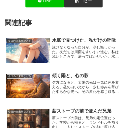
LINE
コピー
関連記事
水底で見つけた、私だけの呼吸
今日の出来事などを
泳げなくなった自分が、少し悔しかっ
た。友だちは川面をすいすい進む。私は
浅いところで、潜ってばかりいた。水の
中にいるときだけ、安心できた。そこは
静かで、誰にも押さえつけられない世界
だった。光が揺れ、川底の石が優しく見
守ってくれているようだった...
傾く陽と、心の影
今日の出来事などを
夕方になると、太陽の光は一気に色を変
える。昼の白い光から、少し赤みを帯び
た柔らかな光へ。その変化を感じ取るた
びに、一日の終わりが近づいていること
を実感する。風は朝よりも冷たさを増
し、揺れていた木々の影が、地面に長く
伸びている。その影を眺めて...
薪ストーブの前で並んだ兄弟
今日の出来事などを
薪ストーブの前は、兄弟の定位置だっ
た。学校から帰ると、ランドセルを放り
出し、二人してストーブの前に座り込