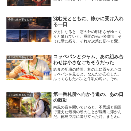
む。六歳下の弟は、まだ言葉もたどたど
しく、よく私の真似をしていた。足の投
げ出し方まで同じで、今思えば、少し可
笑しい光景だった。ストーブの...
沈む光とともに、静かに受け入れ
今日の出来事などを
る一日
夕方になると、窓の外の明るさがゆっく
りと薄れていく。昼間の光が名残惜しそ
うに壁に残り、それが次第に影へと変わ
っていく様子を、ただ黙って見つめてい
た。冬の夕暮れは早く、気づけば一日の
終わりがすぐそこまで来ている。今日も
コッペパンとジャム、あの組み合
今日の出来事などを
また、大きな出来事はなか...
わせは小さなごちそうだった
給食の配膳の時間、机の上に置かれたコ
ッペパンを見ると、なんだか安心した。
ふっくらしたパンと牛乳の匂い。それだ
けで、教室は給食の空気に包まれる。袋
に入ったジャムを開けるのは、子どもに
とってちょっとした技術が必要だった。
第一番札所へ向かう道の、あの日
今日の出来事などを
強く押すと飛び出すし、弱...
の鼓動
南風の音を聞いていると、不思議と四国
で迎えた最初の朝のことが脳裏に浮かん
だ。徳島空港に降り立った時、まとわり
つくような夏の熱気に一瞬たじろいだ
が、それ以上に胸の奥が熱くなってい
た。これから始まる道への期待と不安