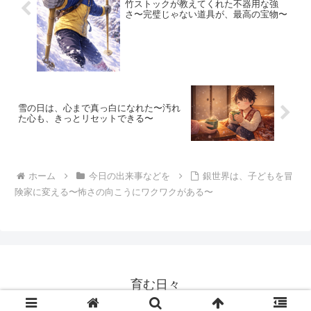
竹ストックが教えてくれた不器用な強
さ〜完璧じゃない道具が、最高の宝物〜
雪の日は、心まで真っ白になれた〜汚れ
た心も、きっとリセットできる〜
ホーム
今日の出来事などを
銀世界は、子どもを冒
険家に変える〜怖さの向こうにワクワクがある〜
育む日々
© 2023 育む日々.