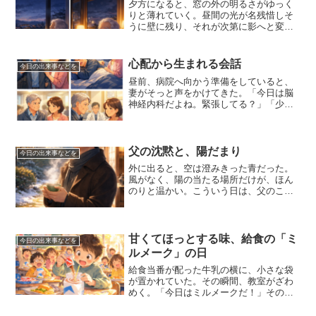
夕方になると、窓の外の明るさがゆっく
りと薄れていく。昼間の光が名残惜しそ
うに壁に残り、それが次第に影へと変わ
っていく様子を、ただ黙って見つめてい
た。冬の夕暮れは早く、気づけば一日の
終わりがすぐそこまで来ている。今日も
心配から生まれる会話
今日の出来事などを
また、大きな出来事はなか...
昼前、病院へ向かう準備をしていると、
妻がそっと声をかけてきた。「今日は脳
神経内科だよね。緊張してる？」「少し
だけ。でも、行ってみないと分からない
からね」そう答えると、妻は小さくうな
ずいた。夜中、私が激しく体を動かして
いることに気づいたのは妻...
父の沈黙と、陽だまり
今日の出来事などを
外に出ると、空は澄みきった青だった。
風がなく、陽の当たる場所だけが、ほん
のりと温かい。こういう日は、父のこと
を思い出す。多くを語らない人だった
が、休日には黙って外に立ち、空を見上
げていた姿が記憶に残っている。父は、
あまり感情を表に出さなかっ...
甘くてほっとする味、給食の「ミ
今日の出来事などを
ルメーク」の日
給食当番が配った牛乳の横に、小さな袋
が置かれていた。その瞬間、教室がざわ
めく。「今日はミルメークだ！」その言
葉を聞いたときの嬉しさは、今でもよく
覚えている。ミルメークは、牛乳に入れ