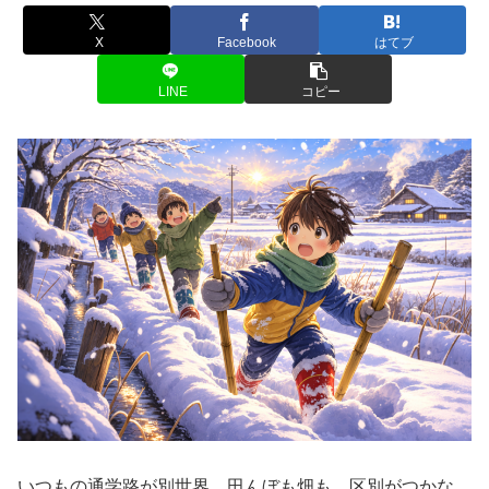
X
Facebook
はてブ
LINE
コピー
いつもの通学路が別世界。田んぼも畑も、区別がつかな