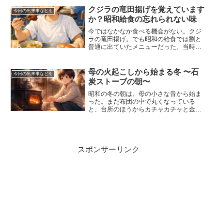
る粉。ただそれだけなのに、子どもにと
クジラの竜田揚げを覚えています
今日の出来事などを
っては特別な魔法のような...
か？昭和給食の忘れられない味
今ではなかなか食べる機会がない。クジ
ラの竜田揚げ。でも昭和の給食では割と
普通に出ていたメニューだった。当時は
「クジラ肉」がそれほど珍しいものでは
なかった。牛肉より安くてタンパク質も
豊富。だから給食でも使われていたのだ
母の火起こしから始まる冬 〜石
今日の出来事などを
ろう。今考えると時代の違...
炭ストーブの朝〜
昭和の冬の朝は、母の小さな音から始ま
った。まだ布団の中で丸くなっている
と、台所のほうからカチャカチャと金具
の触れ合う音がする。石炭ストーブに火
を入れる準備の音だ。母は慣れた手つき
で新聞紙を丸め、薪を少し置き、その上
に石炭をのせる。そして静か...
スポンサーリンク