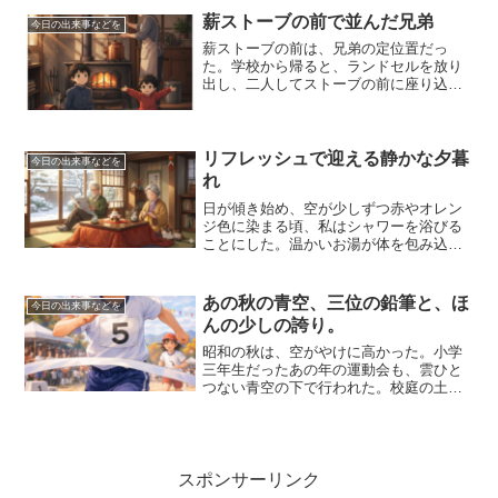
た、胸の奥が熱くなった。あれは憧れだ
薪ストーブの前で並んだ兄弟
今日の出来事などを
った。強さというより、...
薪ストーブの前は、兄弟の定位置だっ
た。学校から帰ると、ランドセルを放り
出し、二人してストーブの前に座り込
む。六歳下の弟は、まだ言葉もたどたど
しく、よく私の真似をしていた。足の投
げ出し方まで同じで、今思えば、少し可
笑しい光景だった。ストーブの...
リフレッシュで迎える静かな夕暮
今日の出来事などを
れ
日が傾き始め、空が少しずつ赤やオレン
ジ色に染まる頃、私はシャワーを浴びる
ことにした。温かいお湯が体を包み込
み、長く冷えていた手足も心もゆっくり
とほぐれていく感覚が心地よい。髪を洗
いながら、今日一日のことを振り返り、
あの秋の青空、三位の鉛筆と、ほ
今日の出来事などを
ちょっとした喜びやささやか...
んの少しの誇り。
昭和の秋は、空がやけに高かった。小学
三年生だったあの年の運動会も、雲ひと
つない青空の下で行われた。校庭の土は
乾いていて、白線は石灰の匂いをふわり
と漂わせていた。胸に付けたゼッケン
は、母が前の晩に縫い直してくれたもの
で、少し糸が曲がっているの...
スポンサーリンク