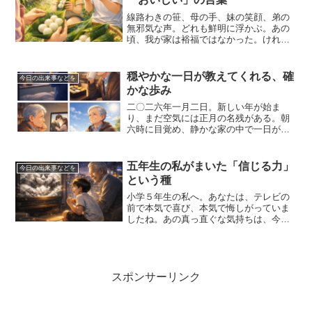
線路わきの笹、母の手、妹の笑顔、弟の
無邪気な声。どれも鮮明に浮かぶ。あの
頃、我が家は裕福ではなかった。けれ
ど、足りないと感じたことはない。笹の
葉一枚で、団子がごちそうに変わる。母
の工夫は魔法のようだった。私は団子を
穏やかな一日が教えてくれる、確
今日の出来事などを
ほおばりながら、ただ「うま...
かな歩み
二〇二六年一月二日。新しい年が始ま
り、まだ空気には正月の名残がある。朝
六時に目覚め、静かな家の中で一日が始
まった。昨夜の余韻を引きずりながら
も、心は不思議と落ち着いている。一年
を振り返ると、思い出されるのは成功よ
五年生の私がまいた「信じる力」
今日の出来事などを
りも「続けた」という事実だ。...
という種
小学５年生の私へ。あなたは、テレビの
前で本気で喜び、本気で悔しがっていま
したね。あの真っ直ぐな気持ちは、今の
私にもちゃんと残っています。柏鵬時代
が終わり、時代は移り変わった。テレビ
もカラーになり、街も変わった。でも、
あの白黒の画面の中で見た...
スポンサーリンク