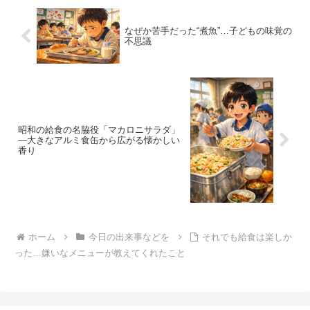
なぜか苦手だった“煮魚”…子どもの味覚の
不思議
昭和の給食の名脇役「マカロニサラダ」
―大きなアルミ食缶から広がる懐かしい
香り
ホーム
今日の出来事などを
それでも給食は楽しか
った…嫌いなメニューが教えてくれたこと