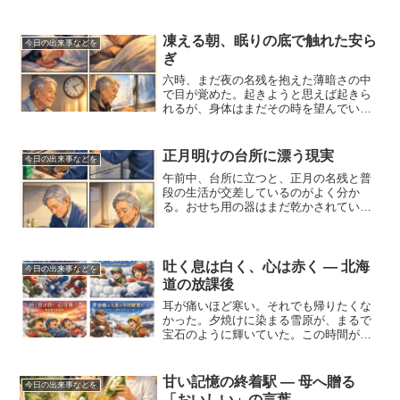
凍える朝、眠りの底で触れた安ら
今日の出来事などを
ぎ
六時、まだ夜の名残を抱えた薄暗さの中
で目が覚めた。起きようと思えば起きら
れるが、身体はまだその時を望んでいな
い。そんな感覚が、今の自分にはよく分
かる。若い頃なら無理にでも起き出して
いただろうが、今はその「無理」が心と
正月明けの台所に漂う現実
今日の出来事などを
身体を少しずつ削っていた...
午前中、台所に立つと、正月の名残と普
段の生活が交差しているのがよく分か
る。おせち用の器はまだ乾かされている
一方で、使い慣れたフライパンやまな板
が戻ってきている。冷蔵庫の中も、残り
物をどう消費するかを考える、現実的な
思考に切り替わっていた。こ...
吐く息は白く、心は赤く ― 北海
今日の出来事などを
道の放課後
耳が痛いほど寒い。それでも帰りたくな
かった。夕焼けに染まる雪原が、まるで
宝石のように輝いていた。この時間が永
遠に続けばいいのに。子どもながら、終
わることの寂しさを少しだけ感じてい
た。だからこそ、一瞬一瞬を全力で過ご
甘い記憶の終着駅 ― 母へ贈る
今日の出来事などを
していたのかもしれない。最...
「おいしい」の言葉