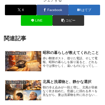
シェアする
X
Facebook
はてブ
LINE
コピー
関連記事
昭和の暮らしが教えてくれたこと
今日の出来事などを
赤い郵便ポスト、借りた電話、そして電
報。昭和の暮らしを振り返ると、どれも
今では懐かしく、遠いものになってしま
った。しかし、その一つ一つには、人と
人が直接つながっていた確かな記憶があ
る。手紙を書くために机に向かい、電話
を借りるために外を歩き、...
北風と洗濯物と、静かな選択
今日の出来事などを
朝の冷え込みが一段と増し、北風が容赦
なく吹き始めた。窓越しに揺れる木々を
見ながら、妻は洗濯物を外に出さない決
断をする。その動きには迷いがなく、経
験に裏打ちされた落ち着きがある。去年