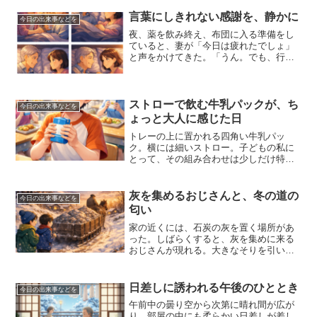
一年、体調や天候に振り回されながら
も、こうした「引く判断」を...
言葉にしきれない感謝を、静かに
今日の出来事などを
夜、薬を飲み終え、布団に入る準備をし
ていると、妻が「今日は疲れたでしょ」
と声をかけてきた。「うん。でも、行っ
てよかった」そう答えると、「それなら
よかった」と、ほっとした表情を見せ
た。布団に入ってから、「夜、また動い
てたら教えてね」と私が言う...
ストローで飲む牛乳パックが、ち
今日の出来事などを
ょっと大人に感じた日
トレーの上に置かれる四角い牛乳パッ
ク。横には細いストロー。子どもの私に
とって、その組み合わせは少しだけ特別
な感じがした。ビンではなく、ストロー
で飲む牛乳は、なんだかちょっと大人に
なったような気分だった。今思うと、牛
灰を集めるおじさんと、冬の道の
今日の出来事などを
乳の味はきっと同じだったの...
匂い
家の近くには、石炭の灰を置く場所があ
った。しばらくすると、灰を集めに来る
おじさんが現れる。大きなそりを引い
て、ゆっくりとやって来る。そりの上に
は、すでにいくつもの灰が積まれてい
る。私は友だちと顔を見合わせ、こっそ
日差しに誘われる午後のひととき
今日の出来事などを
り後をついていく。おじさんは...
午前中の曇り空から次第に晴れ間が広が
り、部屋の中にも柔らかい日差しが差し