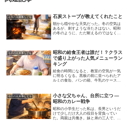
石炭ストーブが教えてくれたこと
今日の出来事などを
朝から穏やかな天気だった。冬の空気は
あるが、刺すような冷たさはない。昭和
の冬のように、ただ耐えるのではなく、
陽の光をありがたく感じられる一日だっ
た。洗濯物を外に干す妻の姿を見なが
ら、昭和の家の風景が重なった。石炭ス
トーブの周りに自然と人が集...
昭和の給食王者は誰だ！？クラス
今日の出来事などを
で盛り上がった人気メニューラン
キング
給食の時間になると、教室の空気が一気
に明るくなる。黒板の前に並べられたア
ルミの食缶、パンの箱、牛乳のケース。
その光景を見るだけで、胸がワクワクし
ていた。「今日は当たりの日かな？」そ
んな期待を、みんなが心のどこかで持っ
小さな父ちゃん、台所に立つ ―
今日の出来事などを
ていた。昭和の小学生にと...
昭和のカレー戦争
昭和の小学生だった私は、長男というだ
けで少しだけ大人の役目を背負ってい
た。両親は共働き。妹と弟の三人で、家
に取り残される午後は決して珍しくなか
った。今思えば、まだランドセルが似合