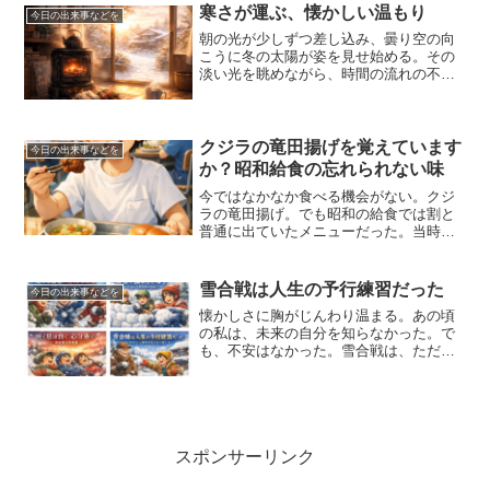
う年頃の私に、家事という言葉は重すぎ
寒さが運ぶ、懐かしい温もり
今日の出来事などを
たかもしれない。それでも、...
朝の光が少しずつ差し込み、曇り空の向
こうに冬の太陽が姿を見せ始める。その
淡い光を眺めながら、時間の流れの不思
議さを思う。あの頃は、こんな朝を特別
だと思うことはなかった。小学高学年の
冬の日々は、ただ遊び、ただ帰り、ただ
温まる、その繰り返しだっ...
クジラの竜田揚げを覚えています
今日の出来事などを
か？昭和給食の忘れられない味
今ではなかなか食べる機会がない。クジ
ラの竜田揚げ。でも昭和の給食では割と
普通に出ていたメニューだった。当時は
「クジラ肉」がそれほど珍しいものでは
なかった。牛肉より安くてタンパク質も
豊富。だから給食でも使われていたのだ
雪合戦は人生の予行練習だった
今日の出来事などを
ろう。今考えると時代の違...
懐かしさに胸がじんわり温まる。あの頃
の私は、未来の自分を知らなかった。で
も、不安はなかった。雪合戦は、ただの
遊びではなかった。仲間を信じること、
勇気を出すこと、失敗しても笑うこと。
人生に必要なことを、私は雪の中で学ん
でいた。今朝、庭に積もっ...
スポンサーリンク