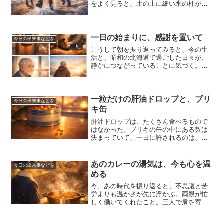
をよく見ると、土の上に細い氷の柱がび
っしりと立っている。霜柱だ。それを見
つけると、わざと遠回りしてでも踏みに
行った。ザクッ、ザクッと心地よい音が
して、足の裏に冬が伝わっ...
一日の始まりに、感謝を置いて
今日の出来事などを
こうして朝を振り返ってみると、今の生
活と、昭和の北海道で過ごした日々が、
静かにつながっていることに気づく。目
覚まし時計の音、父の靴、柱時計のゼン
マイ、コロの水皿。それぞれは小さな出
来事だが、積み重なって、今の自分を形
作っている。特別なことが...
一粒だけの肝油ドロップと、ブリ
今日の出来事などを
キ缶
肝油ドロップは、たくさん食べるもので
はなかった。ブリキの缶の中にある数は
決まっていて、一日に許されるのは、い
つも一粒。もっと欲しいと思ったこと
も、きっとあったはずなのに、その気持
ちは不思議と強く残っていない。代わり
あのカレーの湯気は、今も心を温
今日の出来事などを
に残っているのは、一粒を大...
める
今、あの時代を振り返ると、不思議と苦
労よりも温かさが先に浮かぶ。両親が忙
しく働いてくれたこと。三人で肩を寄せ
合ったこと。拭き掃除で床を光らせたこ
と。そして、あのカレー。じゃがいもが