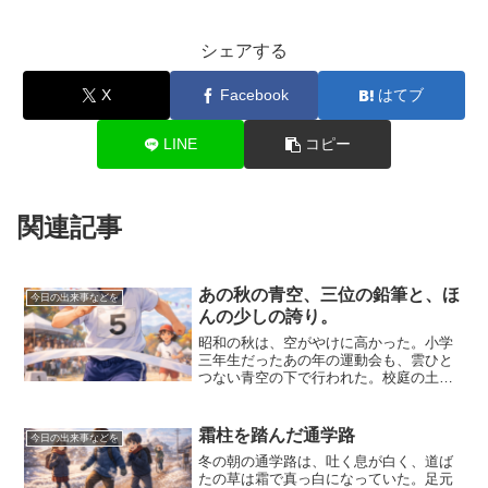
シェアする
X
Facebook
はてブ
LINE
コピー
関連記事
あの秋の青空、三位の鉛筆と、ほ
今日の出来事などを
んの少しの誇り。
昭和の秋は、空がやけに高かった。小学
三年生だったあの年の運動会も、雲ひと
つない青空の下で行われた。校庭の土は
乾いていて、白線は石灰の匂いをふわり
と漂わせていた。胸に付けたゼッケン
は、母が前の晩に縫い直してくれたもの
霜柱を踏んだ通学路
今日の出来事などを
で、少し糸が曲がっているの...
冬の朝の通学路は、吐く息が白く、道ば
たの草は霜で真っ白になっていた。足元