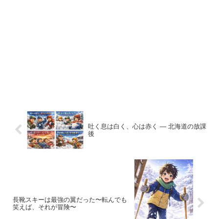
吐く息は白く、心は赤く ― 北海道の放課
後
長靴スキーは最強の翼だった〜転んでも
笑えば、それが冒険〜