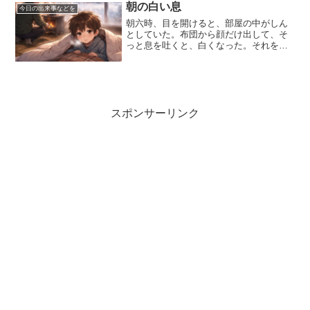
大きすぎて煮崩れしなかったことも、粉
朝の白い息
今日の出来事などを
が溶けきらずに少しダマに...
朝六時、目を開けると、部屋の中がしん
としていた。布団から顔だけ出して、そ
っと息を吐くと、白くなった。それを見
るたび、冬が来ていることを体で思い出
す。北海道の冬は、目で見る前に、体が
先に知ってしまう。布団の外は寒い。分
かっているのに、どうして...
スポンサーリンク