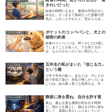
今日の出来事などを
きれいだった
給食の時間になると、教室の空気が少し
ゆるむ。さっきまで真剣だった授業の空
気が、ふわっとやわらぐ。窓から入る光
が机の上に落ちて、銀色の食器がキラキ
ラ光る。その光景を見るのが、私は好き
だった。今振り返ると、給食の時間はた
ポケットのコッペパンと、犬との
今日の出来事などを
だ食べる時間ではなかった...
秘密の約束
給食のコッペパンは、時々少しだけ残し
てしまうことがあった。でも捨てるの
は、なんだかもったいない気がした。家
の近くには、よく会う犬がいた。大きく
ておとなしい犬で、私のことを覚えてい
るようだった。残ったパンをポケットに
五年生の私がまいた「信じる力」
今日の出来事などを
入れて持ち帰る。家の近くの...
という種
小学５年生の私へ。あなたは、テレビの
前で本気で喜び、本気で悔しがっていま
したね。あの真っ直ぐな気持ちは、今の
私にもちゃんと残っています。柏鵬時代
が終わり、時代は移り変わった。テレビ
もカラーになり、街も変わった。でも、
静寂に身を委ね、自分を許す夜
今日の出来事などを
あの白黒の画面の中で見た...
夜は、最も正直な感情が顔を出す時間
だ。明かりを落とし、静けさの中に身を
置くと、昼間は見ないふりをしていた思