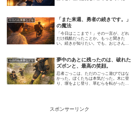
いが、ゆっくりと浮かび上がってくる。
今日も、胸の奥に残った小さな引っかか
りが、静かに存在を主張していた。それ
は後悔かもしれないし、漠然...
「また来週、勇者の続きです。」
今日の出来事などを
の魔法
「今日はここまで！」その一言が、どれ
だけ残酷だったことか。もっと聞きた
い。続きが知りたい。でも、おじさんは
にっこり笑って、また来週と言う。自転
車が遠ざかる。拍子木はもう鳴らない。
その帰り道が、少しだけさみしかった。
夢中のあとに残ったのは、破れた
今日の出来事などを
空はすっかり茜色。カラスが...
ズボンと、最高の笑顔。
忍者ごっこは、ただのごっこ遊びではな
かった。ぼくたちは本気だった。木に登
り、塀をよじ登り、草むらを転がった。
帰るころには膝は泥だらけ、ズボンは破
れ、母に叱られるのがお決まりだった。
それでも、心は満たされていた。あの破
れたズボンは、ぼくにとっ...
スポンサーリンク