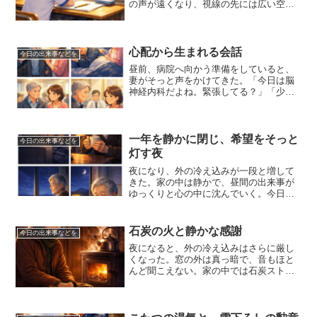
の声が遠くなり、視線の先には広い空
と、ゆっくり流れる雲。あの頃の私は、
空を見ながらいろんなことを考えてい
た。大人になったら何になるんだろうと
か、遠くの街にはどんな人がい...
心配から生まれる会話
今日の出来事などを
昼前、病院へ向かう準備をしていると、
妻がそっと声をかけてきた。「今日は脳
神経内科だよね。緊張してる？」「少し
だけ。でも、行ってみないと分からない
からね」そう答えると、妻は小さくうな
ずいた。夜中、私が激しく体を動かして
いることに気づいたのは妻...
一年を静かに閉じ、希望をそっと
今日の出来事などを
灯す夜
夜になり、外の冷え込みが一段と増して
きた。家の中は静かで、昼間の出来事が
ゆっくりと心の中に沈んでいく。今日一
日を振り返ると、大きな出来事はなかっ
た。それでも、不思議なほど満ち足りた
気持ちがある。快晴の朝に始まり、妻が
石炭の火と静かな感謝
今日の出来事などを
用意してくれた温かな昼食...
夜になると、外の冷え込みはさらに厳し
くなった。窓の外は真っ暗で、音もほと
んど聞こえない。家の中では石炭ストー
ブが低い音を立てながら、黙々と役目を
果たしている。その火を眺めていると、
自然と心が内側へと向かっていく。今日
一日を振り返ると、特別な...