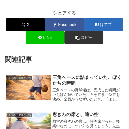
シェアする
X
Facebook
はてブ
LINE
コピー
関連記事
三角ベースに詰まっていた、ぼく
今日の出来事などを
たちの時間
三角ベースの野球場は、完成した瞬間が
いちばん輝いていた。石を置き、位置を
決め、全員がうなずいたとき。「よし、
始めるぞ」その一言で、世界が切り替わ
る。ソフトボールは少し柔らかくて、思
った通りに飛ばない。でも、その不安定
窓ぎわの席と、遠い空
今日の出来事などを
さが楽しかった。完璧じゃ...
教室の窓ぎわの席は、特等席だった。授
業中なのに、つい外を見てしまう。先生