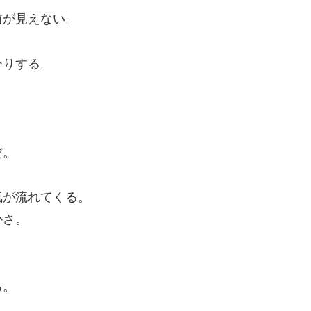
前が見えない。
ひりする。
だ。
気が流れてくる。
かさ。
る。