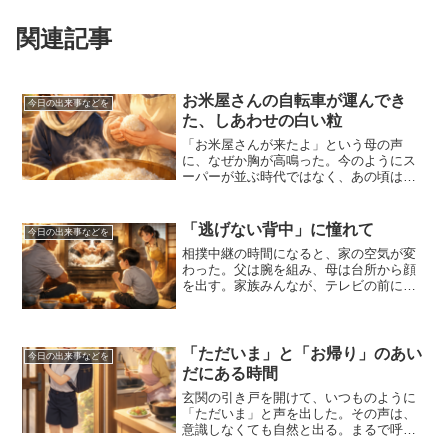
関連記事
お米屋さんの自転車が運んでき
今日の出来事などを
た、しあわせの白い粒
「お米屋さんが来たよ」という母の声
に、なぜか胸が高鳴った。今のようにス
ーパーが並ぶ時代ではなく、あの頃はお
米はお米屋さんから買うものだった。白
い袋を抱えて帰る母の後ろ姿に、生活の
重みと安心が同時に漂っていた。あの白
「逃げない背中」に憧れて
今日の出来事などを
い粒一つひとつが、私たちの...
相撲中継の時間になると、家の空気が変
わった。父は腕を組み、母は台所から顔
を出す。家族みんなが、テレビの前に集
まる。柏戸と大鵬が対峙する瞬間。あの
緊張感は、今でも忘れられない。呼吸を
止める。「はっけよい…のこった！」ぶ
つかり合う音。土俵の砂が...
「ただいま」と「お帰り」のあい
今日の出来事などを
だにある時間
玄関の引き戸を開けて、いつものように
「ただいま」と声を出した。その声は、
意識しなくても自然と出る。まるで呼吸
のように、体に染み込んだ習慣だ。少し