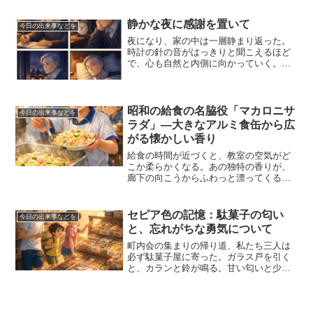
間をおいて、台所の方から母の声が返っ
てくる。「お帰り」たったそれだけのや
静かな夜に感謝を置いて
今日の出来事などを
り取りなのに、胸の奥のど...
夜になり、家の中は一層静まり返った。
時計の針の音がはっきりと聞こえるほど
で、心も自然と内側に向かっていく。こ
うした時間は、一日を振り返るのにちょ
うどいい。今日の出来事を順に思い返し
ながら、無事に一日を終えられたこと
に、改めて感謝の気持ちが湧...
昭和の給食の名脇役「マカロニサ
今日の出来事などを
ラダ」―大きなアルミ食缶から広
がる懐かしい香り
給食の時間が近づくと、教室の空気がど
こか柔らかくなる。あの独特の香りが、
廊下の向こうからふわっと漂ってくるの
だ。その日のおかずは、マカロニサラ
ダ。アルミの食缶のふたを開けた瞬間、
ほんのり甘いマヨネーズの香りが教室い
セピア色の記憶：駄菓子の匂い
今日の出来事などを
っぱいに広がる。その香りを...
と、忘れがちな勇気について
町内会の集まりの帰り道、私たち三人は
必ず駄菓子屋に寄った。ガラス戸を引く
と、カランと鈴が鳴る。甘い匂いと少し
古い木の匂いが混ざって、あの店だけ時
間が止まっているようだった。私はいつ
も、何を買うか決めきれずに棚の前で固
まる。１０円、２０円、３...