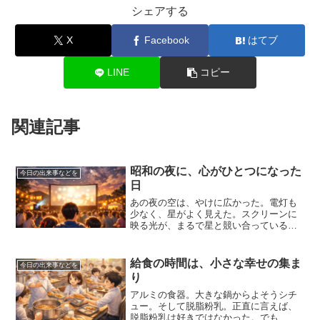
シェアする
X
Facebook
はてブ
LINE
コピー
関連記事
昭和の夜に、心がひとつになった
今日の出来事などを
日
あの夜の空は、やけに広かった。電灯も
少なく、星がよく見えた。スクリーンに
映る光が、まるで星と競い合っているよ
うだった。町内会の大人たちが準備を
し、子どもたちは走り回る。誰もが忙し
く、誰もが楽しそうだった。私は妹と弟
給食の時間は、小さな幸せの集ま
今日の出来事などを
を両脇に座らせ、少し誇らし...
り
アルミの食器。大きな鍋からよそうシチ
ュー。そして脱脂粉乳。正直に言えば、
脱脂粉乳は好きではなかった。でも、そ