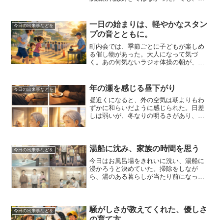
れすらも懐かしい。給食当番になると、
少し誇らしかった。白い帽子をかぶり、
「ちゃんと並んで！」なんて言ってい
一日の始まりは、軽やかなスタン
今日の出来事などを
た。パンをじゃんけんで争奪...
プの音とともに。
町内会では、季節ごとに子どもが楽しめ
る催し物があった。大人になって気づ
く。あの何気ないラジオ体操の朝が、一
番の贅沢だったことに。夏休みの朝、ラ
ジオ体操。まだ空気が少しひんやりして
いて、朝露が草の先に残っている時間
年の瀬を感じる昼下がり
今日の出来事などを
帯。妹と弟と三人で、遅刻しな...
昼近くになると、外の空気は朝よりもわ
ずかに和らいだように感じられた。日差
しは弱いが、冬なりの明るさがあり、静
かな昼下がりが広がっている。昼食を済
ませたあと、少しゆっくりとした時間が
流れ、時計の針の進み方さえ穏やかに感
じられた。街ではきっと、...
湯船に沈み、家族の時間を思う
今日の出来事などを
今日はお風呂場をきれいに洗い、湯船に
浸かろうと決めていた。掃除をしなが
ら、湯のある暮らしが当たり前になった
今と、そうではなかった昔を比べてしま
う。小学生の頃、家には風呂がなく、家
族で銭湯へ通っていた。夕方になると、
母が「そろそろ行こうか」と...
騒がしさが教えてくれた、優しさ
今日の出来事などを
の育て方