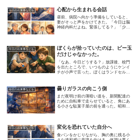
心配から生まれる会話
今日の出来事などを
昼前、病院へ向かう準備をしていると、
妻がそっと声をかけてきた。「今日は脳
神経内科だよね。緊張してる？」「少し
だけ。でも、行ってみないと分からない
からね」そう答えると、妻は小さくうな
ずいた。夜中、私が激しく体を動かして
いることに気づいたのは妻...
ぼくらが拾っていたのは、ビー玉
今日の出来事などを
だけじゃなかった。
「なあ、今日どうする？」放課後、校門
を出たところで、いつものようにケンイ
チが小声で言った。ぼくはランドセルを
背負い直しながら、少しだけ間を置いて
から答える。「行くに決まってるだろ。
昨日の雨で、流れてるかもしれない
曇りガラスの向こう側
今日の出来事などを
ぞ。」すると、後ろからヒロシ...
まだ夜明け前の薄暗い道を、新聞配達の
ために自転車で走らせていると、角にあ
る小さな駄菓子屋の前を通った。昭和の
頃から変わらぬその店は、木枠のガラス
戸を閉めたまま、静かに朝を待ってい
る。開店は朝十一時ごろ。今はまだ、店
も眠っている時間だ。ガラス...
変化を恐れていた自分へ
今日の出来事などを
食パンをかじりながら、胸の奥に残る小
さな違和感に意識を向ける。体調は悪く