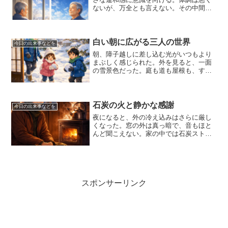
ないが、万全とも言えない。その中間の
状態にいることが、この一年は多かっ
た。以前なら、その曖昧さに苛立ちを覚
えていたと思う。今は、その揺らぎを含
めて自分なのだと、少しずつ...
白い朝に広がる三人の世界
今日の出来事などを
朝、障子越しに差し込む光がいつもより
まぶしく感じられた。外を見ると、一面
の雪景色だった。庭も道も屋根も、すべ
てが白く静かに包まれている。まだ誰も
踏んでいない雪の表面は、まるで新しい
ノートの一ページのようで、これから始
まる一日に胸が高鳴った。...
石炭の火と静かな感謝
今日の出来事などを
夜になると、外の冷え込みはさらに厳し
くなった。窓の外は真っ暗で、音もほと
んど聞こえない。家の中では石炭ストー
ブが低い音を立てながら、黙々と役目を
果たしている。その火を眺めていると、
自然と心が内側へと向かっていく。今日
一日を振り返ると、特別な...
スポンサーリンク