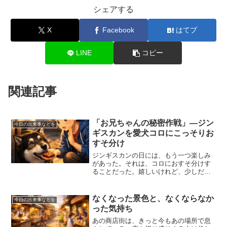
シェアする
X
Facebook
はてブ
LINE
コピー
関連記事
「お兄ちゃんの秘密作戦」―ジン
今日の出来事などを
ギスカンを愛犬コロにこっそりお
すそ分け
ジンギスカンの日には、もう一つ楽しみ
があった。それは、コロにおすそ分けす
ることだった。嬉しいけれど、少しだけ
ドキドキする。見つかったら怒られるか
もしれないからだ。家の外には、愛犬コ
ロがいる。黒い毛をしたアラスカ犬の雑
なくなった景色と、なくならなか
今日の出来事などを
種で、体は大きくて優しい...
った気持ち
あの商店街は、きっと今もあの場所で息