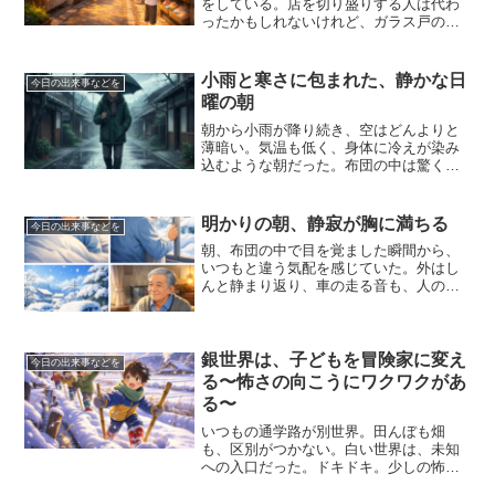
をしている。店を切り盛りする人は代わ
ったかもしれないけれど、ガラス戸の奥
には変わらない日常のやり取りがあっ
て、いつものように「ただいま」や「こ
んにちは」が行き交っていると思う。豆
小雨と寒さに包まれた、静かな日
今日の出来事などを
腐の湯気も、文房具屋のガラ...
曜の朝
朝から小雨が降り続き、空はどんよりと
薄暗い。気温も低く、身体に冷えが染み
込むような朝だった。布団の中は驚くほ
ど暖かく、起き上がるまでに少し時間が
かかったが、それも日曜日らしくて悪く
ない。雨音を聞きながら、急がずに一日
明かりの朝、静寂が胸に満ちる
今日の出来事などを
を始められるのは、心に余...
朝、布団の中で目を覚ました瞬間から、
いつもと違う気配を感じていた。外はし
んと静まり返り、車の走る音も、人の気
配もない。その理由を確かめるようにカ
ーテンを開けると、視界に飛び込んでき
たのは、白く染まった世界だった。停め
てある車は雪をすっぽりと...
銀世界は、子どもを冒険家に変え
今日の出来事などを
る〜怖さの向こうにワクワクがあ
る〜
いつもの通学路が別世界。田んぼも畑
も、区別がつかない。白い世界は、未知
への入口だった。ドキドキ。少しの怖
さ。それ以上の好奇心。「ここ、本当に