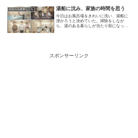
歩いていいのかな？」雪の下は水路かも
しれない。でも、誰も止めない。大人も
湯船に沈み、家族の時間を思う
今日の出来事などを
細かいことは言わない時代だっ...
今日はお風呂場をきれいに洗い、湯船に
浸かろうと決めていた。掃除をしなが
ら、湯のある暮らしが当たり前になった
今と、そうではなかった昔を比べてしま
う。小学生の頃、家には風呂がなく、家
族で銭湯へ通っていた。夕方になると、
母が「そろそろ行こうか」と...
スポンサーリンク