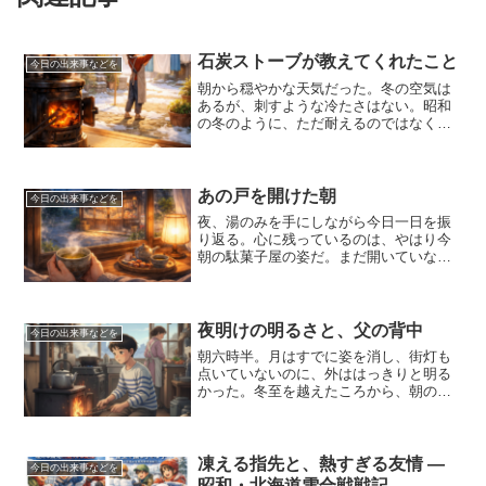
石炭ストーブが教えてくれたこと
今日の出来事などを
朝から穏やかな天気だった。冬の空気は
あるが、刺すような冷たさはない。昭和
の冬のように、ただ耐えるのではなく、
陽の光をありがたく感じられる一日だっ
た。洗濯物を外に干す妻の姿を見なが
ら、昭和の家の風景が重なった。石炭ス
トーブの周りに自然と人が集...
あの戸を開けた朝
今日の出来事などを
夜、湯のみを手にしながら今日一日を振
り返る。心に残っているのは、やはり今
朝の駄菓子屋の姿だ。まだ開いていない
ガラス戸。人の気配のない静かな店先。
それなのに、私の心の中では、何度もあ
の戸を開けていた。小さな手で引き戸を
つかみ、ガラガラと音を立...
夜明けの明るさと、父の背中
今日の出来事などを
朝六時半。月はすでに姿を消し、街灯も
点いていないのに、外ははっきりと明る
かった。冬至を越えたころから、朝の光
は確実に力を取り戻している。ほんの一
時間で風景が変わる季節に入ったのだ
と、身体が先に理解していた。外に出る
と、底冷えのする空気が肌に...
凍える指先と、熱すぎる友情 ―
今日の出来事などを
昭和・北海道雪合戦戦記