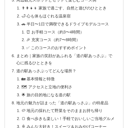
周辺観光スポットとセットで楽しむコース例
👨‍👩‍👧‍👦 家族で過ごす、自然と遊びのひととき
🛁 心も体もほぐれる温泉宿
🚗 半日〜1日で満喫できるドライブモデルコース
⏰ お手軽コース（約3〜4時間）
🎉 充実コース（約7〜8時間）
✅ このコースのおすすめポイント
まとめ｜家族の笑顔があふれる「道の駅あっさぶ」で
心に残るひとときを
道の駅あっさぶってどんな場所？
🏡 基本情報と特徴
🗺 アクセスと立地の便利さ
🌟 旅の目的地になる道の駅
地元の魅力が詰まった「道の駅あっさぶ」の特産品
🥔 地元の採れたて野菜をそのままお持ち帰り
🍞 食べ歩きも楽しい！手軽でおいしいご当地グルメ
🍦 みんな大好き！スイーツ＆おみやげコーナー