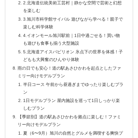
2.北海道伝統美術工芸村｜静かな空間で芸術と幻想
を楽しむ
3.旭川市科学館サイパル 遊びながら学べる！親子で
楽しむ科学体験
4.イオンモール旭川駅前｜1日中過ごせる！買い物
も遊びも食事も揃う大型施設
5.北海道アイスパビリオン 氷点下の世界を体感！子
どもも大興奮のひんやり体験
雨の日でも安心！道の駅あさひかわを起点としたファ
ミリー向けモデルプラン
半日コース 午前から昼過ぎまでゆったり楽しむプラ
ン
1日モデルプラン 屋内施設を巡って1日しっかり楽
しむプラン
【季節別】道の駅あさひかわを拠点に楽しむ！ファミ
リー向けモデルプラン
夏（6〜9月）旭川の自然とグルメを満喫する爽快プ