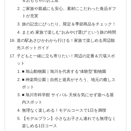
＆おもちゃのお土産
ご家族や親戚にも安心。素材にこだわった食品ギフ
トが充実
旅の記念にぴったり。限定＆季節商品をチェック！
まとめ 家族で楽しむ“おみやげ選び”という旅の時間
道の駅あさひかわから行ける！家族で楽しめる周辺観
光スポットガイド
子どもと一緒に立ち寄りたい！周辺の定番＆穴場スポ
ット
■ 旭山動物園｜旭川を代表する“体験型”動物園
■ 神楽岡公園｜自然と遊具がそろう、地元の癒しス
ポット
■ 旭川市科学館 サイパル 天候を気にせず遊べる屋
内スポット
無理なく楽しめる！モデルコースで1日を満喫
【モデルプラン】小さなお子さん連れでも無理なく
楽しめる1日コース