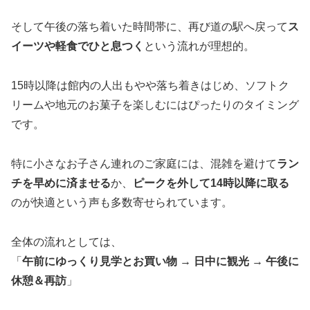
そして午後の落ち着いた時間帯に、再び道の駅へ戻って
ス
イーツや軽食でひと息つく
という流れが理想的。
15時以降は館内の人出もやや落ち着きはじめ、ソフトク
リームや地元のお菓子を楽しむにはぴったりのタイミング
です。
特に小さなお子さん連れのご家庭には、混雑を避けて
ラン
チを早めに済ませる
か、
ピークを外して14時以降に取る
のが快適という声も多数寄せられています。
全体の流れとしては、
「
午前にゆっくり見学とお買い物 → 日中に観光 → 午後に
休憩＆再訪
」