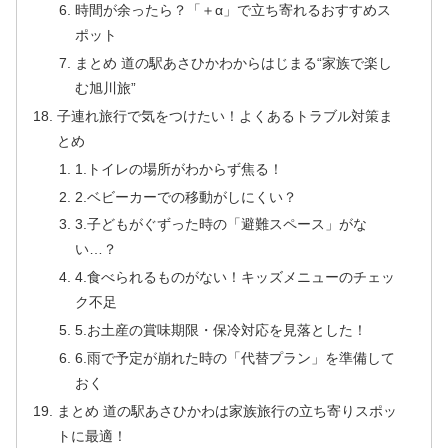
時間が余ったら？「＋α」で立ち寄れるおすすめス
ポット
まとめ 道の駅あさひかわからはじまる“家族で楽し
む旭川旅”
子連れ旅行で気をつけたい！よくあるトラブル対策ま
とめ
1.トイレの場所がわからず焦る！
2.ベビーカーでの移動がしにくい？
3.子どもがぐずった時の「避難スペース」がな
い…？
4.食べられるものがない！キッズメニューのチェッ
ク不足
5.お土産の賞味期限・保冷対応を見落とした！
6.雨で予定が崩れた時の「代替プラン」を準備して
おく
まとめ 道の駅あさひかわは家族旅行の立ち寄りスポッ
トに最適！