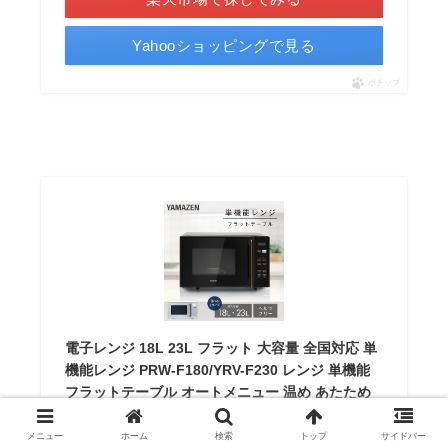
Yahooショッピングで見る
ポチップ
電子レンジ 18L 23L フラット 大容量 全国対応 単
機能レンジ PRW-F180/YRV-F230 レンジ 単機能
フラットテーブル オートメニュー 温め あたため
解凍 一人暮らし 一人暮らし 新生活 東日本 西日本
山善 YAMAZEN 【送料無料】
メニュー
ホーム
検索
トップ
サイドバー