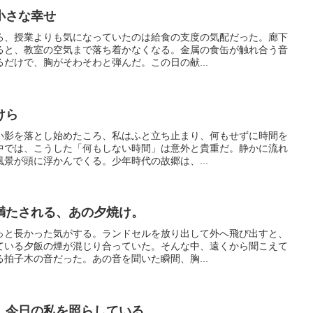
小さな幸せ
ろ、授業よりも気になっていたのは給食の支度の気配だった。廊下
ると、教室の空気まで落ち着かなくなる。金属の食缶が触れ合う音
だけで、胸がそわそわと弾んだ。この日の献...
けら
い影を落とし始めたころ、私はふと立ち止まり、何もせずに時間を
中では、こうした「何もしない時間」は意外と貴重だ。静かに流れ
景が頭に浮かんでくる。少年時代の故郷は、...
満たされる、あの夕焼け。
っと長かった気がする。ランドセルを放り出して外へ飛び出すと、
ている夕飯の煙が混じり合っていた。そんな中、遠くから聞こえて
拍子木の音だった。あの音を聞いた瞬間、胸...
、今日の私を照らしている。