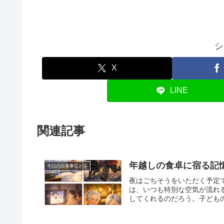
シ
X
LINE
関連記事
年越しの食卓に宿る記
今日の出来事などを
夜はごちそうをいただく予定
は、いつも特別な空気が流れ
してくれるのだろう。子どもの