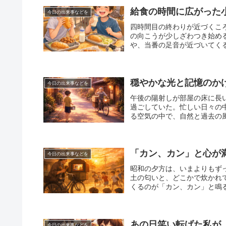
給食の時間に広がった
今日の出来事などを
四時間目の終わりが近づくこ
の向こうが少しざわつき始め
や、当番の足音が近づいてくる
穏やかな光と記憶のか
今日の出来事などを
午後の陽射しが部屋の床に長
過ごしていた。忙しい日々の
る空気の中で、自然と過去の風
「カン、カン」と心が
今日の出来事などを
昭和の夕方は、いまよりもず
土の匂いと、どこかで炊かれ
くるのが「カン、カン」と鳴る
あの日笑い転げた私が
今日の出来事などを