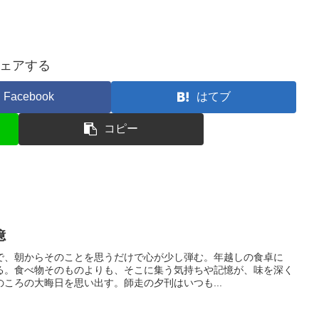
ェアする
Facebook
はてブ
コピー
憶
で、朝からそのことを思うだけで心が少し弾む。年越しの食卓に
る。食べ物そのものよりも、そこに集う気持ちや記憶が、味を深く
ころの大晦日を思い出す。師走の夕刊はいつも...