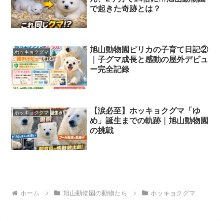
で起きた奇跡とは？
旭山動物園ピリカの子育て日記②
ホッキョクグマ
｜子グマ成長と感動の屋外デビュ
ー完全記録
【涙必至】ホッキョクグマ「ゆ
ホッキョクグマ
め」誕生までの軌跡｜旭山動物園
の挑戦
ホーム
旭山動物園の動物たち
ホッキョクグマ