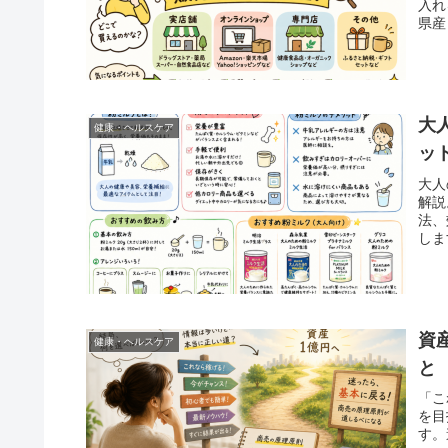
入れ
県産
大
健康・ヘルスケア
ッ
大人
解説
法、
しま
資
健康・ヘルスケア
と
「こ
を目
す。