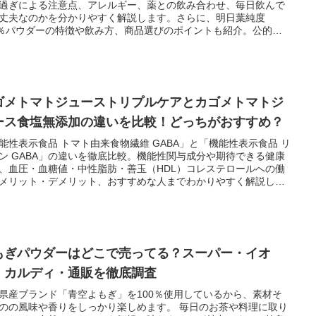
過ぎによる注意点、アレルギー、薬との飲み合わせ、毎日飲んで
丈夫なのかを分かりやすく解説します。さらに、明日葉純度
0％パウダーの特徴や飲み方、商品選びのポイントも紹介。公的機
情報を参考に、安全に取り入れるためのポイントをまとめまし
ゴメトマトジューストリプルケアとカゴメトマトジ
ース食塩無添加の違いを比較！どっちがおすすめ？
能性表示食品 トマト由来食物繊維 GABA」と「機能性表示食品 リ
ン GABA」の違いを徹底比較。機能性関与成分や期待できる健康
、血圧・血糖値・中性脂肪・善玉（HDL）コレステロールへの働
メリット・デメリット、おすすめな人までわかりやすく解説しま
どちらを選べばよいか迷っている方はぜひ参考にしてください。
もぎパウダーはどこで売ってる？スーパー・イオ
・カルディ・通販を徹底調査
県産ブランド「青空よもぎ」を100％使用しているから、素材そ
のの風味や香りをしっかり楽しめます。 毎日のお茶や料理に取り