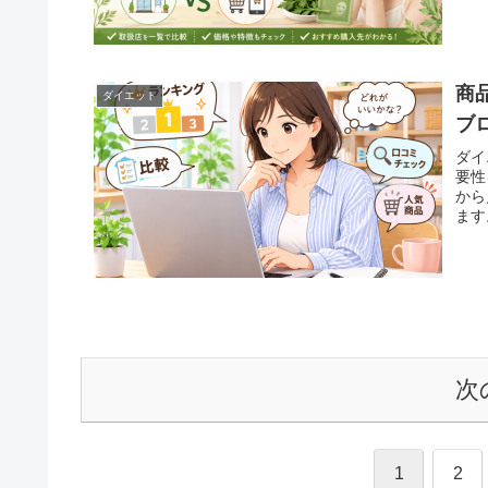
商
ダイエット
ブ
ダイ
要性
から
ます
次
1
2