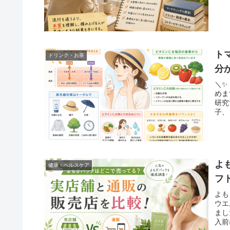
ト
ドリンク・お茶
分
＼✨
めま
研究
子、
よ
健康・ヘルスケア
フ
よも
ウエ
まし
入前