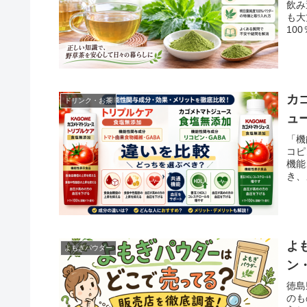
飲み
も大
10
関の
た。
カ
ドリンク・お茶
ュ
「機
コピ
機能
き、
す。
よ
よもぎパウダー
ン
徳島
のも